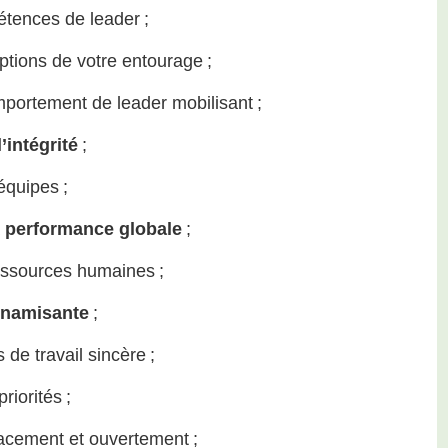
tences de leader ;
ptions de votre entourage ;
portement de leader mobilisant ;
’intégrité
;
équipes ;
a
performance globale
;
ressources humaines ;
namisante
;
de travail sincère ;
riorités ;
acement et ouvertement ;